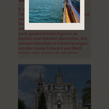
El Vallecito befindet sich in einem
Tal nahe der Stadt La Rumorosa und
verfügt über eine beachtliche
Vielfalt an Höhlenmalereien, die
schematisierte menschliche aber
auch geometrische Figuren an
Decken und Wänden darstellen. Die
kleinen Gemälde in Schattierungen
von Rot sowie Schwarz und Weiß
haben teils mystisch-religiöse
Bedeutungen und zeugen von der
Besiedlung ethnischer Gruppen wie
der Kumiai, Jäger und Sammler, die
die felsigen Unterstände als Lager-
oder Werkstätten nutzten. Auf
Ihrem Rundgang können Sie die
sechs zur Besichtigung
freigegebenen Themengruppen
bestaunen, die Namen wie
„Indianerhöhle“ oder „Verwurzelter
Mann“ tragen.