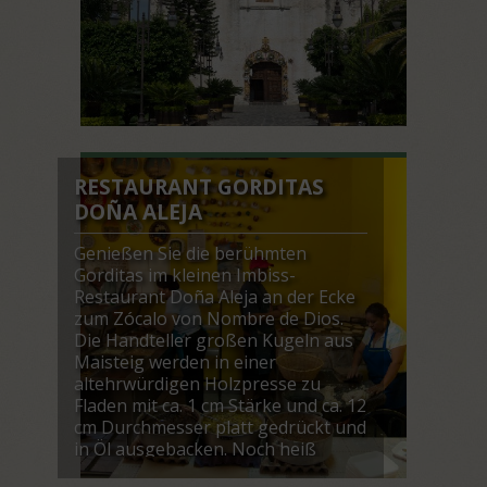
RESTAURANT GORDITAS
DOÑA ALEJA
Genießen Sie die berühmten
Gorditas im kleinen Imbiss-
Restaurant Doña Aleja an der Ecke
zum Zócalo von Nombre de Dios.
Die Handteller großen Kugeln aus
Maisteig werden in einer
altehrwürdigen Holzpresse zu
Fladen mit ca. 1 cm Stärke und ca. 12
cm Durchmesser platt gedrückt und
in Öl ausgebacken. Noch heiß
werden die Gorditas zur Hälfte